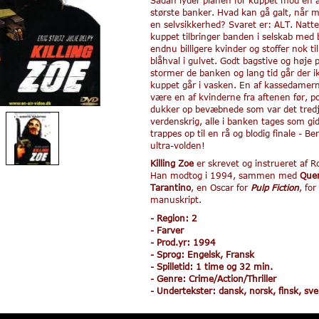
største banker. Hvad kan gå galt, når 
en selvsikkerhed? Svaret er: ALT. Natt
kuppet tilbringer banden i selskab med bi
endnu billigere kvinder og stoffer nok til
blåhval i gulvet. Godt bagstive og høje 
stormer de banken og lang tid går der ik
kuppet går i vasken. En af kassedamerne
være en af kvinderne fra aftenen før, po
dukker op bevæbnede som var det tred
verdenskrig, alle i banken tages som gid
trappes op til en rå og blodig finale - Be
ultra-volden!
Killing Zoe
er skrevet og instrueret af R
Han modtog i 1994, sammen med
Que
Tarantino
, en Oscar for
Pulp Fiction
, for
manuskript.
- Region: 2
- Farver
- Prod.yr: 1994
- Sprog: Engelsk, Fransk
- Spilletid: 1 time og 32 min.
- Genre: Crime/Action/Thriller
- Undertekster: dansk, norsk, finsk, sv