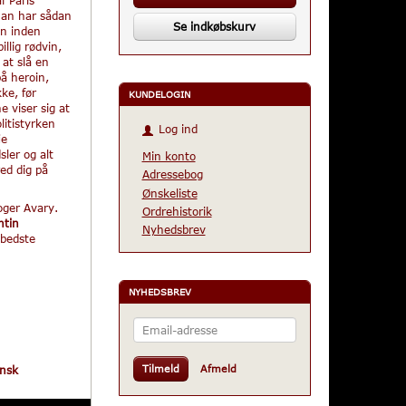
man har sådan
Se indkøbskurv
en inden
llig rødvin,
 at slå en
på heroin,
ke, før
KUNDELOGIN
 viser sig at
litistyrken
Log ind
je
sler og alt
Min konto
red dig på
Adressebog
Ønskeliste
oger Avary.
Ordrehistorik
ntin
Nyhedsbrev
 bedste
NYHEDSBREV
Email-
adresse
Tilmeld
Afmeld
ensk