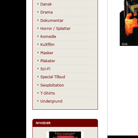
Dansk
Drama
Dokumentar
Horror / Splatter
Komedie
Kultfilm
Masker
Plakater
Sci-Fi
Special Tilbud
Sexploitation
T-Shirts
Undergrund
NYHEDER