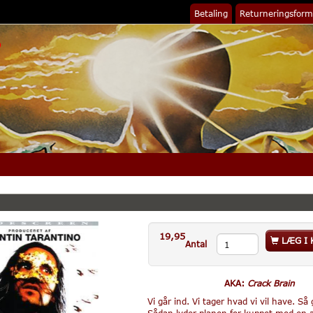
Betaling
Returneringsform
19,95
LÆG I 
Antal
AKA:
Crack Brain
Vi går ind. Vi tager hvad vi vil have. Så 
Sådan lyder planen for kuppet mod en af