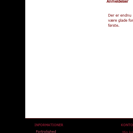
Anmeldelser
Der er endnu 
være glade fo
første.
INFORMATIONER
KONTO
Fortrolighed
Min k