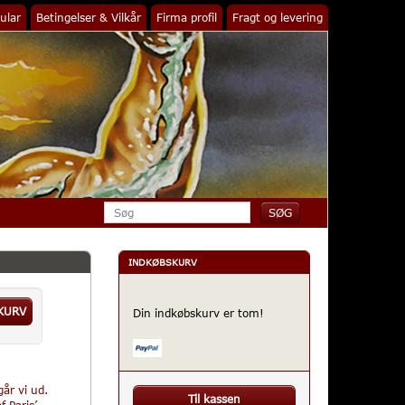
ular
Betingelser & Vilkår
Firma profil
Fragt og levering
INDKØBSKURV
KURV
Din indkøbskurv er tom!
går vi ud.
Til kassen
 Paris’