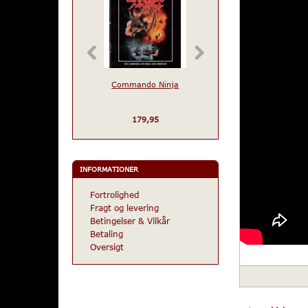
Commando Ninja
Warriors of The Yea
2072
179,95
229,95
INFORMATIONER
Fortrolighed
Fragt og levering
Betingelser & Vilkår
Betaling
Oversigt