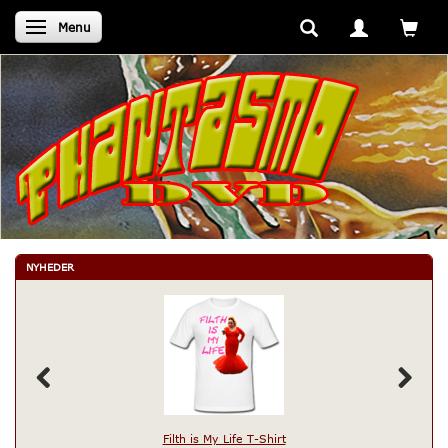
Skifte navigation
Menu
NYHEDER
Filth is My Life T-Shirt