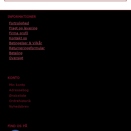
INFORMATIONER
Fortrolighed
Fragt og levering
Firma profil
Kontakt os
Betingelser & Vilkår
Returneringsformular
Betaling
Oversigt
KONTO
Min konto
Adressebog
Ønskeliste
Ordrehistorik
Nyhedsbrev
FIND OS PÅ