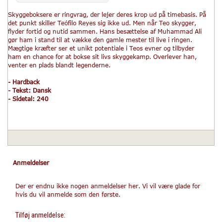
Skyggeboksere er ringvrag, der lejer deres krop ud på timebasis. På
det punkt skiller Teófilo Reyes sig ikke ud. Men når Teo skygger,
flyder fortid og nutid sammen. Hans besættelse af Muhammad Ali
gør ham i stand til at vække den gamle mester til live i ringen.
Mægtige kræfter ser et unikt potentiale i Teos evner og tilbyder
ham en chance for at bokse sit livs skyggekamp. Overlever han,
venter en plads blandt legenderne.
- Hardback
- Tekst: Dansk
- Sidetal: 240
Anmeldelser
Der er endnu ikke nogen anmeldelser her. Vi vil være glade for
hvis du vil anmelde som den første.
Tilføj anmeldelse: