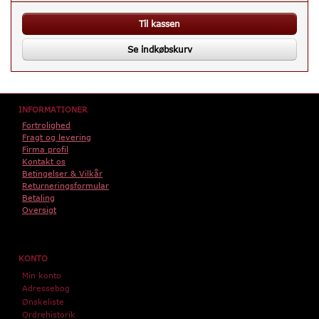
Til kassen
Se indkøbskurv
INFORMATIONER
Fortrolighed
Fragt og levering
Firma profil
Kontakt os
Betingelser & Vilkår
Returneringsformular
Betaling
Oversigt
KONTO
Min konto
Adressebog
Ønskeliste
Ordrehistorik