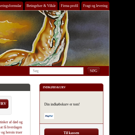
eringsformular
Betingelser & Vilkår
Firma profil
Fragt og levering
INDKØBSKURV
URV
Din indkøbskurv er tom!
tinker af død og
at få hverdagen
 og heroin truer
Til kassen