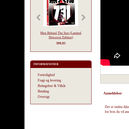
Men Behind The Sun (Limited
Terrifier 3
Slipcover Edition)
399,95
179,95
INFORMATIONER
Fortrolighed
Fragt og levering
Betingelser & Vilkår
Betaling
Anmeldelser
Oversigt
Der er endnu ikke
for hvis du vil a