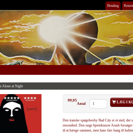
Betaling
Return
 Alone at Night
99,95
LÆG I K
Antal
Den iranske spøgelsesby Bad City er et sted, der s
ensomhed. Den unge hjerteknuser Arash forsøger 
til at hænge sammen, men hans fars hang til ludere