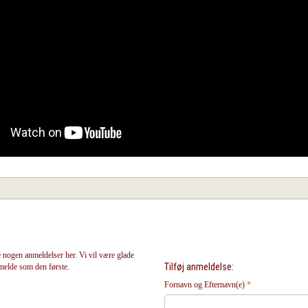
Castle of The Creeping Flesh
Day of The Animals
Devil T
(Limited Slipcover Edition)
ray - Li
229,95
199,95
 nogen anmeldelser her. Vi vil være glade
Tilføj anmeldelse:
nmelde som den første.
Fornavn og Efternavn(e)