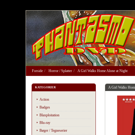
Forside
Horror / Splatter
A Girl Walks Home Alone at Night
A Girl Walks Home
KATEGORIER
Action
Badges
Blaxploitation
Blu-ray
Bøger / Tegneserier