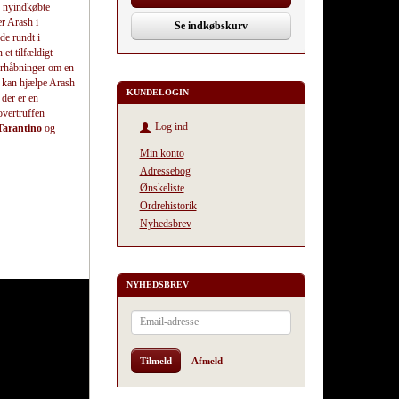
’ nyindkøbte
r Arash i
Se indkøbskurv
de rundt i
et tilfældigt
orhåbninger om en
r kan hjælpe Arash
KUNDELOGIN
 der er en
overtruffen
Log ind
Tarantino
og
Min konto
Adressebog
Ønskeliste
Ordrehistorik
Nyhedsbrev
NYHEDSBREV
Email-
adresse
Tilmeld
Afmeld