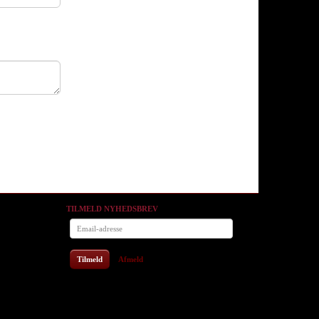
TILMELD NYHEDSBREV
Email-
adresse
Tilmeld
Afmeld