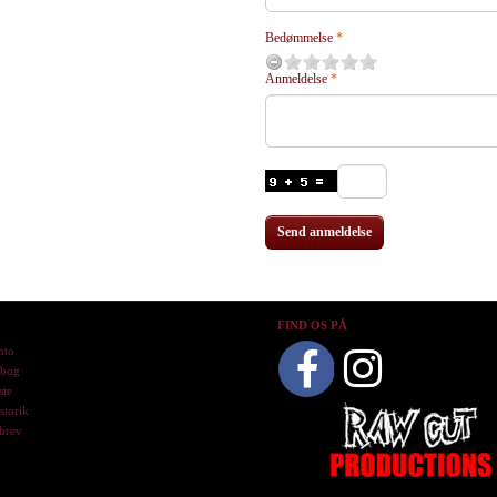
Bedømmelse
Anmeldelse
Send anmeldelse
O
FIND OS PÅ
nto
ebog
ste
storik
brev