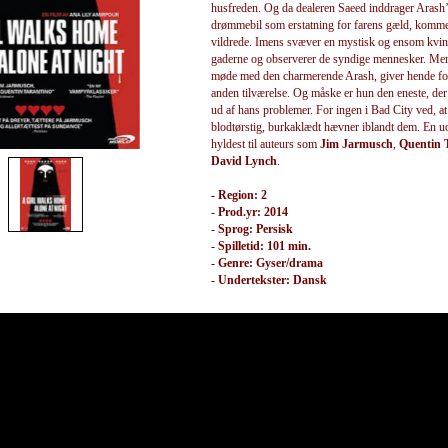
husfreden. Og da dealeren Saeed inddrager Arash
drømmebil som erstatning for farens gæld, komme
vildrede. Imens svæver en mystisk og ensom kvin
gaderne og observerer de syndige mennesker. Men 
møde med den charmerende Arash, giver hende f
anden tilværelse. Og måske er hun den eneste, de
ud af hans problemer. For ingen i Bad City ved, at
blodtørstig, burkaklædt hævner iblandt dem. En u
hyldest til auteurs som
Jim Jarmusch
,
Quentin 
David Lynch
.
- Region: 2
- Prod.yr: 2014
- Sprog: Persisk
- Spilletid: 101 min.
- Genre: Gyser/drama
- Undertekster: Dansk