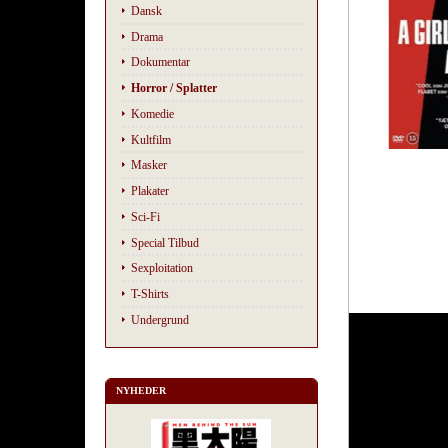
Dansk
Drama
Dokumentar
Horror / Splatter
Komedie
Kultfilm
Masker
Plakater
Sci-Fi
Special Tilbud
Sexploitation
T-Shirts
Undergrund
NYHEDER