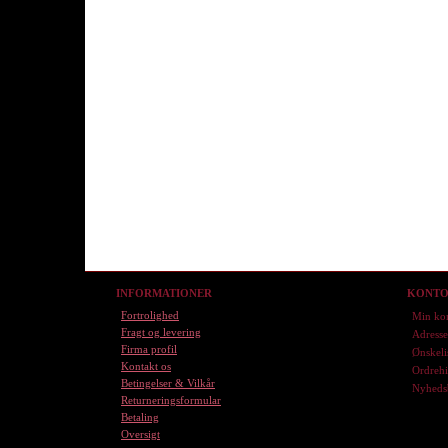
INFORMATIONER
KONT
Fortrolighed
Min ko
Fragt og levering
Adress
Firma profil
Ønskeli
Kontakt os
Ordrehi
Betingelser & Vilkår
Nyheds
Returneringsformular
Betaling
Oversigt