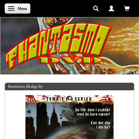
Skifte navigation
Menu
Rædslernes Blodige By