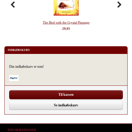
The Bird with the Crystal Plumage
29,95
INDKØBSKURV
Din indkøbskurv er tom!
Til kassen
Se indkøbskurv
INFORMATIONER