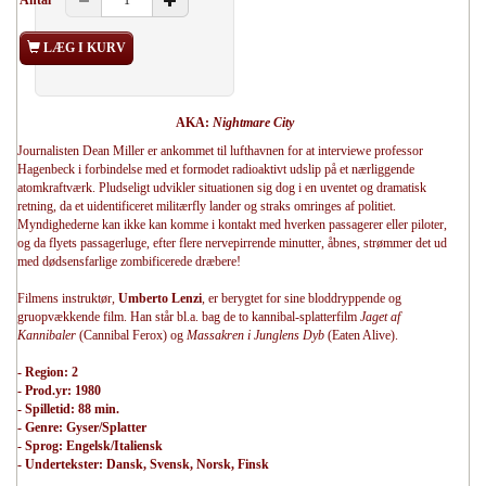
Antal
LÆG I KURV
AKA:
Nightmare City
Journalisten Dean Miller er ankommet til lufthavnen for at interviewe professor
Hagenbeck i forbindelse med et formodet radioaktivt udslip på et nærliggende
atomkraftværk. Pludseligt udvikler situationen sig dog i en uventet og dramatisk
retning, da et uidentificeret militærfly lander og straks omringes af politiet.
Myndighederne kan ikke kan komme i kontakt med hverken passagerer eller piloter,
og da flyets passagerluge, efter flere nervepirrende minutter, åbnes, strømmer det ud
med dødsensfarlige zombificerede dræbere!
Filmens instruktør,
Umberto Lenzi
, er berygtet for sine bloddryppende og
gruopvækkende film. Han står bl.a. bag de to kannibal-splatterfilm
Jaget af
Kannibaler
(Cannibal Ferox) og
Massakren i Junglens Dyb
(Eaten Alive).
- Region: 2
- Prod.yr: 1980
- Spilletid: 88 min.
- Genre: Gyser/Splatter
- Sprog: Engelsk/Italiensk
- Undertekster: Dansk, Svensk, Norsk, Finsk