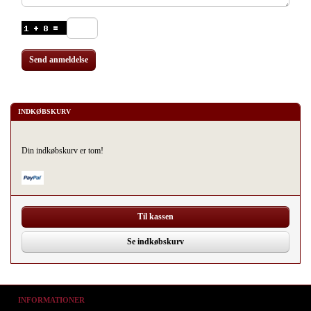
Send anmeldelse
INDKØBSKURV
Din indkøbskurv er tom!
Til kassen
Se indkøbskurv
INFORMATIONER