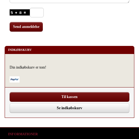
Send anmeldelse
INDKØBSKURV
Din indkøbskurv er tom!
Til kassen
Se indkøbskurv
INFORMATIONER