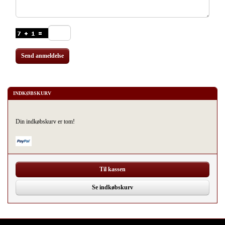
Send anmeldelse
INDKØBSKURV
Din indkøbskurv er tom!
Til kassen
Se indkøbskurv