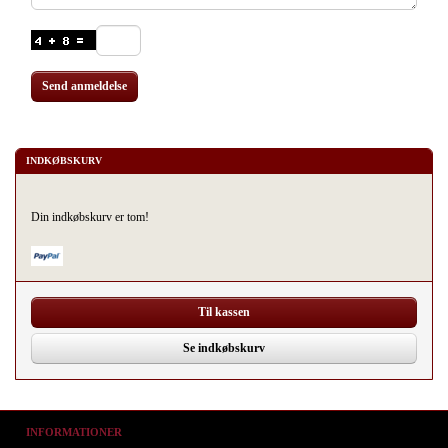
Send anmeldelse
INDKØBSKURV
Din indkøbskurv er tom!
Til kassen
Se indkøbskurv
INFORMATIONER