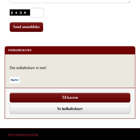
Send anmeldelse
INDKØBSKURV
Din indkøbskurv er tom!
Til kassen
Se indkøbskurv
INFORMATIONER