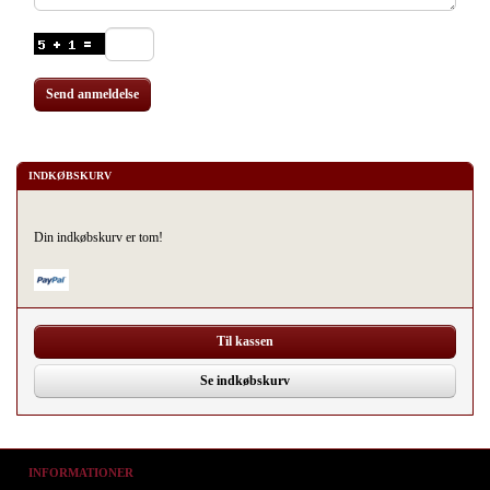
Send anmeldelse
INDKØBSKURV
Din indkøbskurv er tom!
Til kassen
Se indkøbskurv
INFORMATIONER