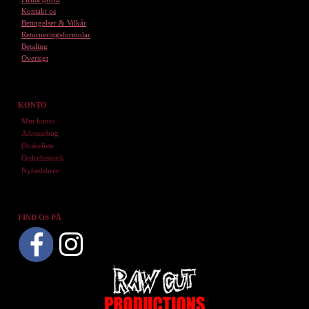
Kontakt os
Betingelser & Vilkår
Returneringsformular
Betaling
Oversigt
KONTO
Min konto
Adressebog
Ønskeliste
Ordrehistorik
Nyhedsbrev
FIND OS PÅ