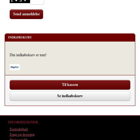
Send anmeldelse
INDKØBSKURV
Din indkøbskurv er tom!
Til kassen
Se indkøbskurv
INFORMATIONER
Fortrolighed
Fragt og levering
Firma profil