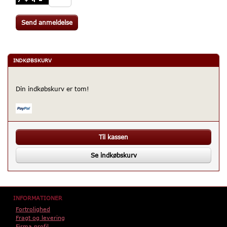
Send anmeldelse
INDKØBSKURV
Din indkøbskurv er tom!
Til kassen
Se indkøbskurv
INFORMATIONER
Fortrolighed
Fragt og levering
Firma profil