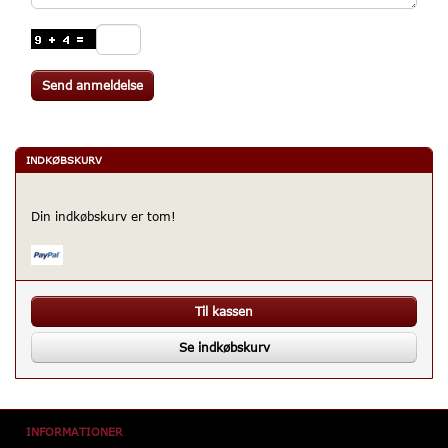
Send anmeldelse
INDKØBSKURV
Din indkøbskurv er tom!
Til kassen
Se indkøbskurv
INFORMATIONER