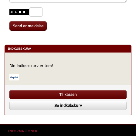
Send anmeldelse
INDKØBSKURV
Din indkøbskurv er tom!
Til kassen
Se indkøbskurv
INFORMATIONER