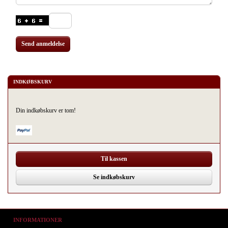
Send anmeldelse
INDKØBSKURV
Din indkøbskurv er tom!
Til kassen
Se indkøbskurv
INFORMATIONER