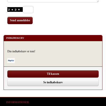
Send anmeldelse
INDKØBSKURV
Din indkøbskurv er tom!
Til kassen
Se indkøbskurv
INFORMATIONER