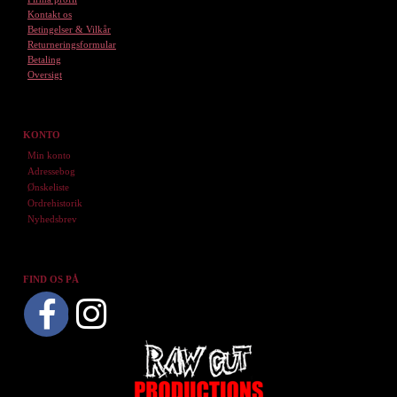
Kontakt os
Betingelser & Vilkår
Returneringsformular
Betaling
Oversigt
KONTO
Min konto
Adressebog
Ønskeliste
Ordrehistorik
Nyhedsbrev
FIND OS PÅ