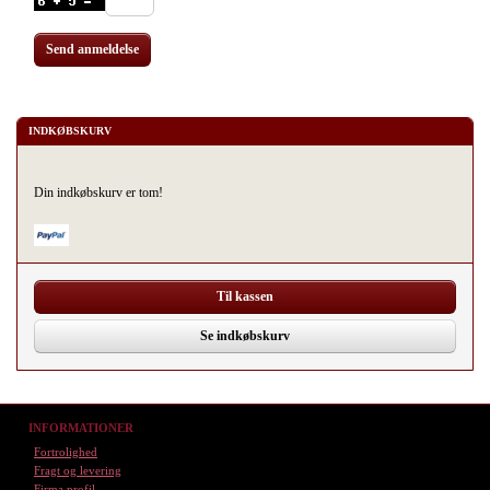
Send anmeldelse
INDKØBSKURV
Din indkøbskurv er tom!
Til kassen
Se indkøbskurv
INFORMATIONER
Fortrolighed
Fragt og levering
Firma profil