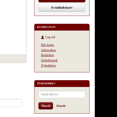
Se indkøbskurv
KUNDELOGIN
Log ind
Min konto
Adressebog
Ønskeliste
Ordrehistorik
Nyhedsbrev
NYHEDSBREV
Email-
adresse
Tilmeld
Afmeld