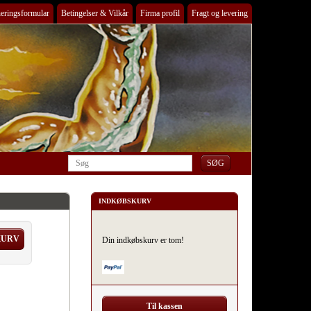
eringsformular
Betingelser & Vilkår
Firma profil
Fragt og levering
INDKØBSKURV
KURV
Din indkøbskurv er tom!
Til kassen