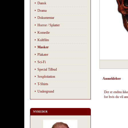
Dansk
Drama
Dokumentar
Horror / Splatter
Komedie
Kultfilm
Masker
Plakater
Sci-Fi
Special Tilbud
Sexploitation
Anmeldelser
T-Shirts
Undergrund
Der er endnu ikke
for hvis du vil a
NYHEDER