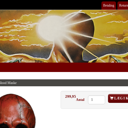
Betaling
Return
Blood Maske
299,95
LÆG I 
Antal