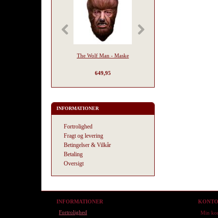
The Wolf Man - Maske
Scary Stories to Tell in T
Dark - Jangly Man Mask
649,95
599,95
INFORMATIONER
Fortrolighed
Fragt og levering
Betingelser & Vilkår
Betaling
Oversigt
INFORMATIONER
KONT
Fortrolighed
Min ko