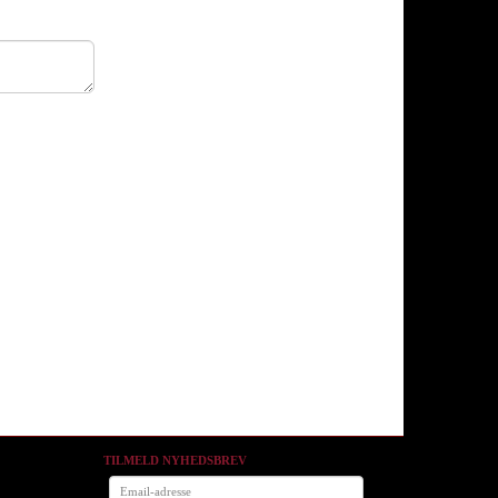
land Earth - The Monitor
They Live - Female Alien Mask
The Toxic Avenger Ma
Maske
499,95
399,95
499,95
TILMELD NYHEDSBREV
Email-