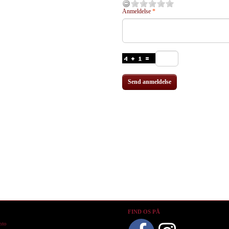
Anmeldelse
he
Zombie Flesh Eaters - Boat
The Texas Chainsaw Massacre -
This Is
e
Zombie Maske
Killing Mask
599,95
599,95
Send anmeldelse
O
FIND OS PÅ
nto