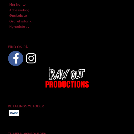
Min konto
Adressebog
Ønskeliste
Ordrehistorik
Nyhedsbrev
FIND OS PÅ
BETALINGSMETODER
TILMELD NYHEDSBREV