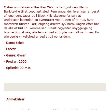
Myten om heksen - The Blair Witch - har gjort den lille by
Burkitsville til et populært sted. Fem unge, der hver især er besat
af legenden, tager ud i Black Hills-skovene for selv at
undersøge legenden og overnatter ved ruinen af et hus, hvor
morderen Rusten Parr, engang dræbte syv børn. Dagen efter har
de alle et hul i hukommelsen. Snart begynder uhyggelige og
bizarre ting at ske, alle fem er ved at bryde mentalt sammen. En
uhyggelig virkelighed er ved at gå op for dem.
- Dansk tekst
- Farver
- Genre: Gyser
- Prod.yr: 2000
- Spilletid: 90 min.
Anmeldelser