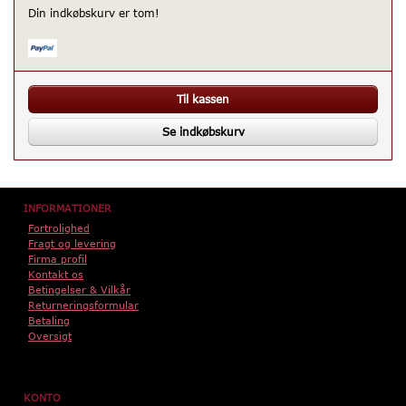
Din indkøbskurv er tom!
Til kassen
Se indkøbskurv
INFORMATIONER
Fortrolighed
Fragt og levering
Firma profil
Kontakt os
Betingelser & Vilkår
Returneringsformular
Betaling
Oversigt
KONTO